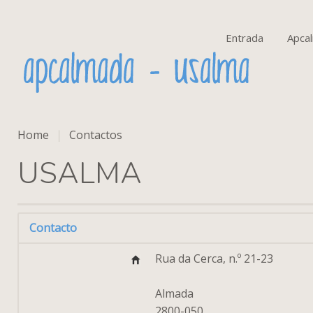
Entrada
Apca
Home
Contactos
USALMA
Contacto
Rua da Cerca, n.º 21-23
Almada
2800-050