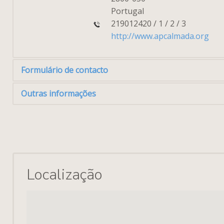
Portugal
219012420 / 1 / 2 / 3
http://www.apcalmada.org
Formulário de contacto
Outras informações
Enviar email
Ho
Dia da semana
*
Campo obrigatório
Segunda-feira
Localização
Nome
*
Terça-feira
Quarta-feira
Email
*